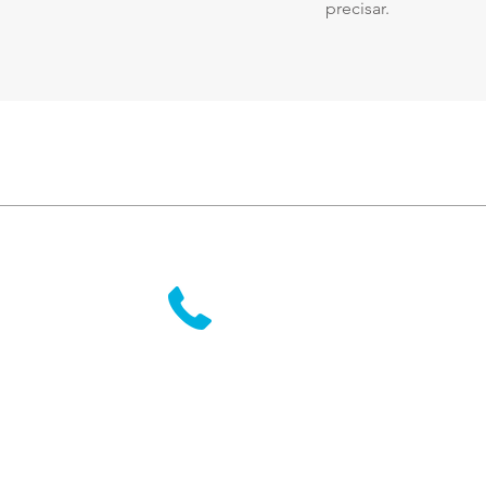
precisar.
ARG: 54-11-5129-6633
MEX: 52-55-4000-3800
PER: 51-1-705-9488
 uso
e Privacidade
CHI: 56-2-2570-3606
BRA: 55-11-3957-1201
COL: 57-1-508-5532