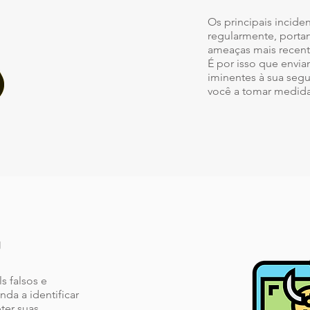
Os principais incid
regularmente, portan
ameaças mais recent
É por isso que envi
iminentes à sua seg
você a tomar medida
g
s falsos e
da a identificar
ter suas