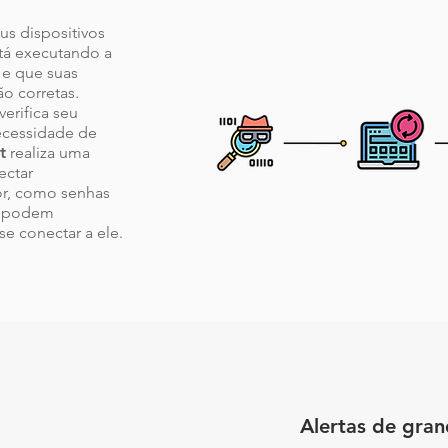
eus dispositivos
stá executando a
 e que suas
o corretas.
erifica seu
ecessidade de
t
realiza uma
ectar
or, como senhas
ue podem
e conectar a ele.
Alertas de gra