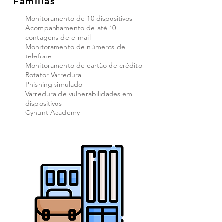
Famílias
Monitoramento de 10 dispositivos
Acompanhamento de até 10
contagens de e-mail
Monitoramento de números de
telefone
Monitoramento de cartão de crédito
Rotator Varredura
Phishing simulado
Varredura de vulnerabilidades em
dispositivos
Cyhunt Academy